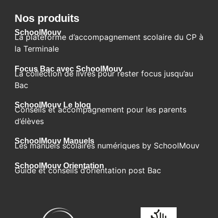
Nos produits
SchoolMouv
La plateforme d’accompagnement scolaire du CP à
la Terminale
Focus Bac avec SchoolMouv
La collection de livres pour rester focus jusqu’au
Bac
SchoolMouv Le blog​
Conseils et accompagnement pour les parents
d’élèves
SchoolMouv Manuels
Les manuels scolaires numériques by SchoolMouv
SchoolMouv Orientation
Guide et conseils d’orientation post Bac