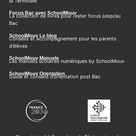
la Terminale
Focus Bac avec SchoolMouv
La collection de livres pour rester focus jusqu’au
Bac
SchoolMouv Le blog​
Conseils et accompagnement pour les parents
d’élèves
SchoolMouv Manuels
Les manuels scolaires numériques by SchoolMouv
SchoolMouv Orientation
Guide et conseils d’orientation post Bac