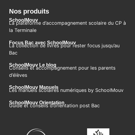
Nos produits
SchoolMouv
La plateforme d’accompagnement scolaire du CP à
la Terminale
Focus Bac avec SchoolMouv
La collection de livres pour rester focus jusqu’au
Bac
SchoolMouv Le blog​
Conseils et accompagnement pour les parents
d’élèves
SchoolMouv Manuels
Les manuels scolaires numériques by SchoolMouv
SchoolMouv Orientation
Guide et conseils d’orientation post Bac