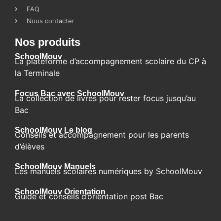
FAQ
Nous contacter
Nos produits
SchoolMouv
La plateforme d’accompagnement scolaire du CP à
la Terminale
Focus Bac avec SchoolMouv
La collection de livres pour rester focus jusqu’au
Bac
SchoolMouv Le blog​
Conseils et accompagnement pour les parents
d’élèves
SchoolMouv Manuels
Les manuels scolaires numériques by SchoolMouv
SchoolMouv Orientation
Guide et conseils d’orientation post Bac