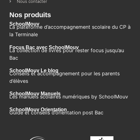
Nous contacter
Nos produits
SchoolMouv
La plateforme d’accompagnement scolaire du CP à
la Terminale
Focus Bac avec SchoolMouv
La collection de livres pour rester focus jusqu’au
Bac
SchoolMouv Le blog​
Conseils et accompagnement pour les parents
d’élèves
SchoolMouv Manuels
Les manuels scolaires numériques by SchoolMouv
SchoolMouv Orientation
Guide et conseils d’orientation post Bac